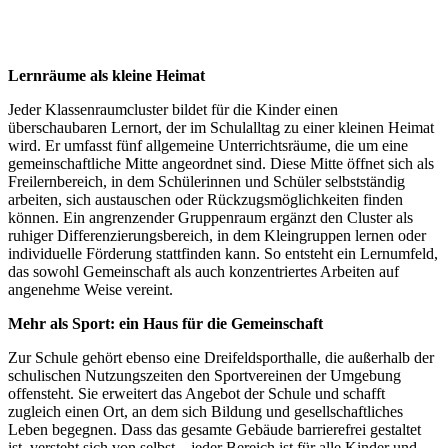
Lernräume als kleine Heimat
Jeder Klassenraumcluster bildet für die Kinder einen
überschaubaren Lernort, der im Schulalltag zu einer kleinen Heimat
wird. Er umfasst fünf allgemeine Unterrichtsräume, die um eine
gemeinschaftliche Mitte angeordnet sind. Diese Mitte öffnet sich als
Freilernbereich, in dem Schülerinnen und Schüler selbstständig
arbeiten, sich austauschen oder Rückzugsmöglichkeiten finden
können. Ein angrenzender Gruppenraum ergänzt den Cluster als
ruhiger Differenzierungsbereich, in dem Kleingruppen lernen oder
individuelle Förderung stattfinden kann. So entsteht ein Lernumfeld,
das sowohl Gemeinschaft als auch konzentriertes Arbeiten auf
angenehme Weise vereint.
Mehr als Sport: ein Haus für die Gemeinschaft
Zur Schule gehört ebenso eine Dreifeldsporthalle, die außerhalb der
schulischen Nutzungszeiten den Sportvereinen der Umgebung
offensteht. Sie erweitert das Angebot der Schule und schafft
zugleich einen Ort, an dem sich Bildung und gesellschaftliches
Leben begegnen. Dass das gesamte Gebäude barrierefrei gestaltet
ist, versteht sich von selbst – jeder Bereich ist für alle Kinder und