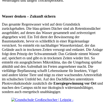
Wetterlagen und langen Trockenperioden.
Wasser denken – Zukunft sichern
Das gesamte Regenwasser wird auf dem Grundstück
zurückgehalten. Die blau-grünen Dächer sind als Retentionsdächer
ausgebildet, auf denen das Wasser gesammelt und zeitverzögert
abgegeben wird. Ein Teil dient der Bewässerung der
Baumstandorte, bevor es schließlich in einer Rigolenanlage
versickert. So entsteht ein nachhaltiger Wasserkreislauf, der das
Gelände auch in trockenen Zeiten versorgt und entlastet. Die Anlage
folgt dem Prinzip der Schwammstadt: Das Gelände nimmt Wasser
auf, speichert es und gibt es in trockenen Zeiten wieder frei. So
entsteht ein ausgeglichenes Mikroklima, das die Umgebung spürbar
abkühlt und den Aufenthalt im Freien angenehmer macht. Die
vielfältige Bepflanzung schafft Lebensräume für Insekten, Vögel
und andere kleine Tiere und trägt zu einer wachsenden Artenvielfalt
im schulischen Umfeld bei. Auf den Dachflächen unterstützen
Photovoltaikmodule zusätzlich die
Energiegewinnung vor Ort
und
machen den Campus nicht nur ökologisch widerstandsfähiger,
sondern auch energetisch unabhängiger.