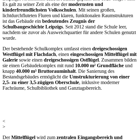
Es galt zu seiner Zeit als eine der
modernsten und
kinderfreundlichsten Volksschulen
. Mit seinen großen,
lichtdurchfluteten Fluren und klaren, funktionalen Raumstrukturen
ist das Gebäude ein
bedeutendes Zeugnis der
Schulbaugeschichte Leipzigs
. Seit 2012 stand die Schule leer,
nachdem sie zuvor als Ausweichquartier für andere Schulen genutzt
wurde.
Der bestehende Schulkomplex umfasst einen
dreigeschossigen
Westflügel mit Flachdach
, einen
eingeschossigen Mittelflügel mit
Galerie
sowie einen
dreigeschossigen Ostflügel
. Zusammen bilden
sie einen Gebäudekomplex mit rund
10.000 m² Grundfläche
und
knapp
40.000 m³ Bruttorauminhalt
. Die Sanierung des
Bestandsgebäudes ermöglicht die
Umstrukturierung von einer
2,5- zu einer 3,5-zügigen Oberschule
, inklusive moderner
Fachräume, Schulbibliothek und Ganztagsbereich.
<
>
Der
Mittelflügel
wird zum
zentralen Eingangsbereich und